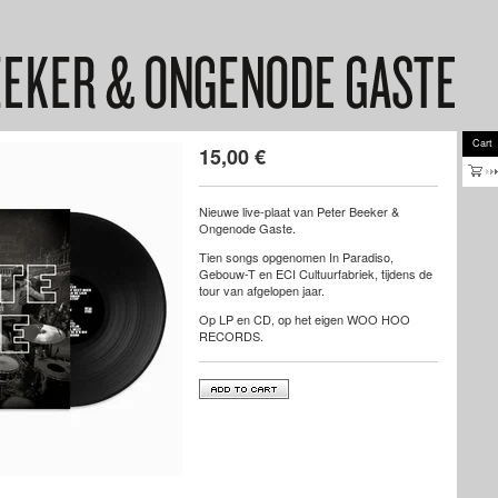
Cart
15,00
€
Nieuwe live-plaat van Peter Beeker &
Ongenode Gaste.
Tien songs opgenomen In Paradiso,
Gebouw-T en ECI Cultuurfabriek, tijdens de
tour van afgelopen jaar.
Op LP en CD, op het eigen WOO HOO
RECORDS.